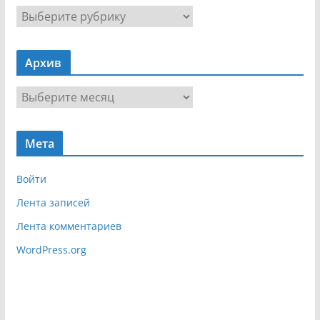
Н
а
в
Архив
и
г
А
а
р
ц
х
и
Мета
и
я
в
Войти
Лента записей
Лента комментариев
WordPress.org