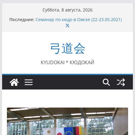
Перейти
Суббота, 8 августа, 2026
к
Последние:
Семинар по кюдо в Омске (22-23.05.2021)
содержимому
Чемпионат Росcии, Дёмино (2-5.09.2021)
II этап Кубка Московской области по Кюдо
/Сейдокан III (01.08.2021)
弓道会
II Кубок Посла Японии в России по Кюдо,
Орёл (25.07.2021)
I этап Кубка Московской области по Кюдо /
Сейдокан II (27.06.2021)
KYUDOKAI * КЮДОКАЙ