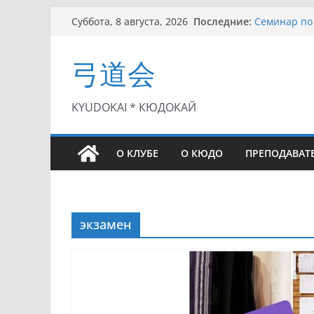
Перейти
Последние:
Семинар по 
Суббота, 8 августа, 2026
к
Чемпионат Р
II этап Куб
содержимому
弓道会
(01.08.2021)
II Кубок По
(25.07.2021)
I этап Кубк
KYUDOKAI * КЮДОКАЙ
(27.06.2021)
О КЛУБЕ
О КЮДО
ПРЕПОДАВАТ
экзамен