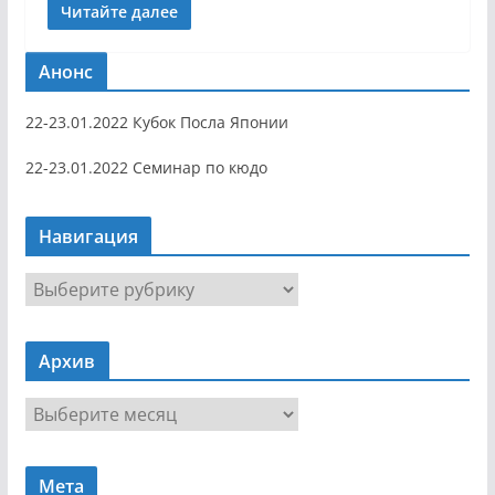
Читайте далее
Анонс
22-23.01.2022 Кубок Посла Японии
22-23.01.2022 Семинар по кюдо
Навигация
Н
а
в
Архив
и
г
А
а
р
ц
х
и
Мета
и