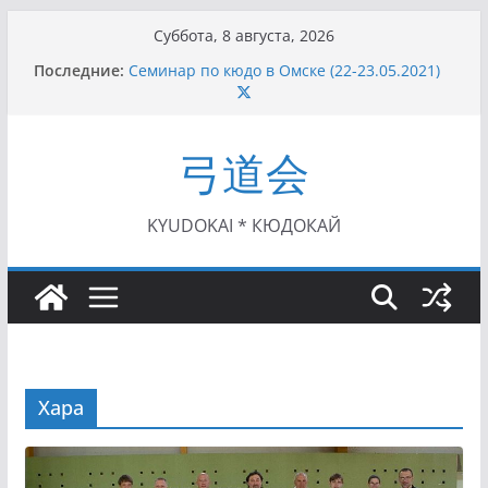
Перейти
Суббота, 8 августа, 2026
к
Последние:
Семинар по кюдо в Омске (22-23.05.2021)
содержимому
Чемпионат Росcии, Дёмино (2-5.09.2021)
II этап Кубка Московской области по Кюдо
/Сейдокан III (01.08.2021)
弓道会
II Кубок Посла Японии в России по Кюдо,
Орёл (25.07.2021)
I этап Кубка Московской области по Кюдо /
Сейдокан II (27.06.2021)
KYUDOKAI * КЮДОКАЙ
Хара