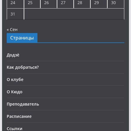
24
25
26
27
28
29
30
31
« Сен
Страницы
Додзё
Как добраться?
О клубе
О Кюдо
Преподаватель
Расписание
Ссылки