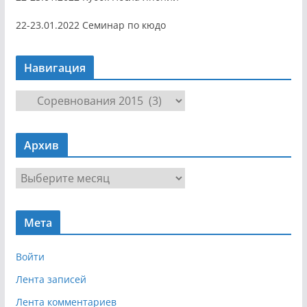
22-23.01.2022 Семинар по кюдо
Навигация
Н
а
в
Архив
и
г
А
а
р
ц
х
и
Мета
и
я
в
Войти
Лента записей
Лента комментариев