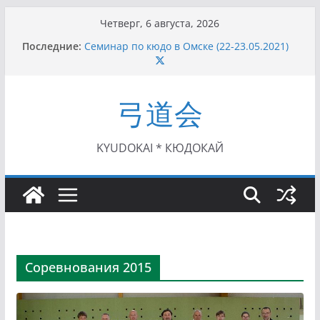
Перейти
Четверг, 6 августа, 2026
к
Последние:
Семинар по кюдо в Омске (22-23.05.2021)
содержимому
Чемпионат Росcии, Дёмино (2-5.09.2021)
II этап Кубка Московской области по Кюдо
/Сейдокан III (01.08.2021)
弓道会
II Кубок Посла Японии в России по Кюдо,
Орёл (25.07.2021)
I этап Кубка Московской области по Кюдо /
Сейдокан II (27.06.2021)
KYUDOKAI * КЮДОКАЙ
Соревнования 2015