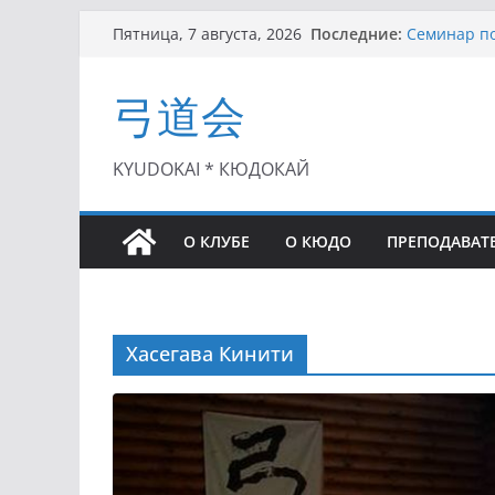
Перейти
Последние:
Семинар по
Пятница, 7 августа, 2026
к
Чемпионат 
II этап Куб
содержимому
弓道会
(01.08.2021)
II Кубок П
(25.07.2021)
I этап Кубк
KYUDOKAI * КЮДОКАЙ
(27.06.2021)
О КЛУБЕ
О КЮДО
ПРЕПОДАВАТ
Хасегава Кинити