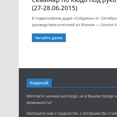
(27-28.06.2015)
В подмосковном додзе «Сейдокан» (п. Октябр
руководством учителей из Японии — Сенсея Х
Читайте далее
Кюдокай
Мечтаете заниматься Кюдо, но в Вашем городе н
возможности?
Напишите нам о трудностях, с которыми Вы стал