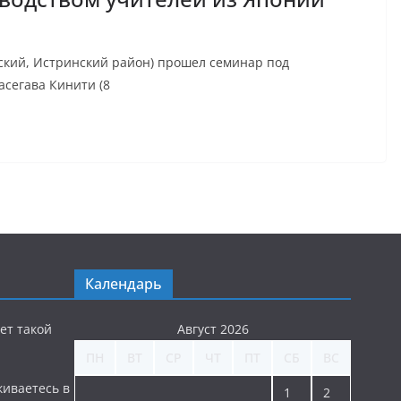
ьский, Истринский район) прошел семинар под
асегава Кинити (8
Календарь
ет такой
Август 2026
ПН
ВТ
СР
ЧТ
ПТ
СБ
ВС
киваетесь в
1
2