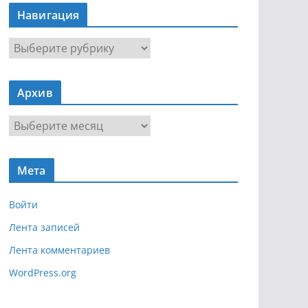
Навигация
Н
а
в
Архив
и
г
А
а
р
ц
х
и
Мета
и
я
в
Войти
Лента записей
Лента комментариев
WordPress.org