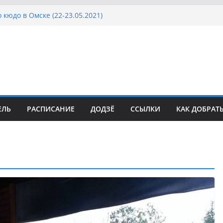
 кюдо в Омске (22-23.05.2021)
Росcии, Дёмино (2-5.09.2021)
ка Московской области по Кюдо /Сейдокан III
осла Японии в России по Кюдо, Орёл
а Московской области по Кюдо /Сейдокан II
ЕЛЬ
РАСПИСАНИЕ
ДОДЗЁ
ССЫЛКИ
КАК ДОБРАТ