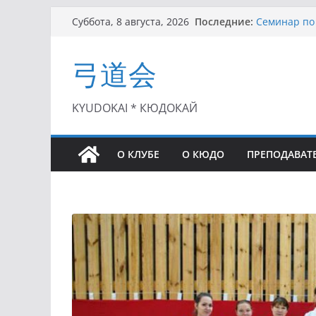
I этап Кубк
Перейти
Последние:
Суббота, 8 августа, 2026
(27.06.2021)
к
Семинар по 
содержимому
Чемпионат Р
弓道会
II этап Куб
(01.08.2021)
II Кубок По
KYUDOKAI * КЮДОКАЙ
(25.07.2021)
О КЛУБЕ
О КЮДО
ПРЕПОДАВАТ