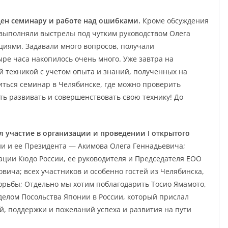
ен семинару и работе над ошибками.
Кроме обсуждения
 выполняли выстрелы под чутким руководством Олега
иями. Задавали много вопросов, получали
е часа накопилось очень много. Уже завтра на
й техникой с учетом опыта и знаний, полученных на
иться семинар в Челябинске, где можно проверить
ь развивать и совершенствовать свою технику! До
 участие в организации и проведении I открытого
и и ее Президента — Акимова Олега Геннадьевича;
ации Кюдо России, ее руководителя и Председателя ЕОО
ича; всех участников и особенно гостей из Челябинска,
орьбы; Отдельно мы хотим поблагодарить Тосио Ямамото,
лом Посольства Японии в России, который прислал
, поддержки и пожеланий успеха и развития на пути