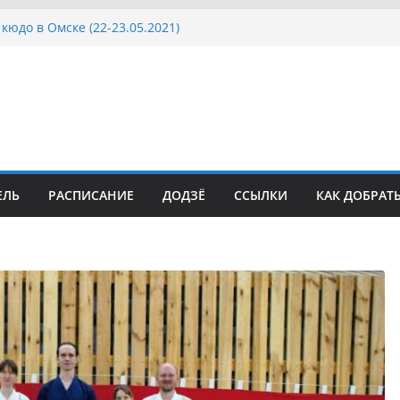
а Московской области по Кюдо /Сейдокан II
кюдо в Омске (22-23.05.2021)
осcии, Дёмино (2-5.09.2021)
ка Московской области по Кюдо /Сейдокан III
сла Японии в России по Кюдо, Орёл
ЕЛЬ
РАСПИСАНИЕ
ДОДЗЁ
ССЫЛКИ
КАК ДОБРАТ