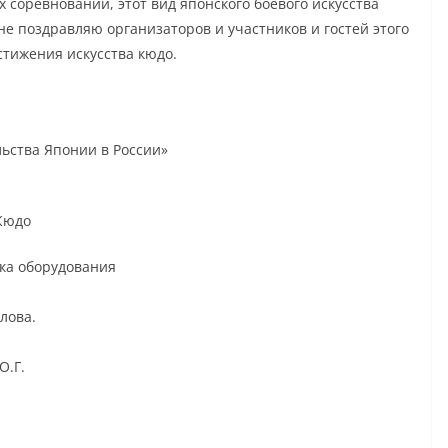
соревнований, этот вид японского боевого искусства
нне поздравляю организаторов и участников и гостей этого
стижения искусства кюдо.
ства Японии в России»
 Кюдо
вка оборудования
лова.
О.Г.