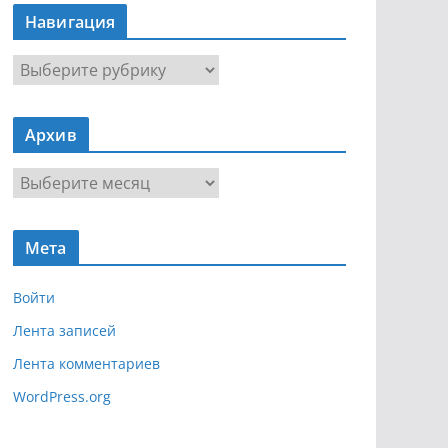
Навигация
Н
а
в
Архив
и
г
А
а
р
ц
х
и
Мета
и
я
в
Войти
Лента записей
Лента комментариев
WordPress.org