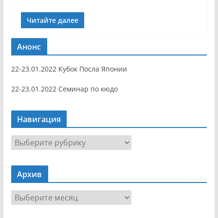
Читайте далее
Анонс
22-23.01.2022 Кубок Посла Японии
22-23.01.2022 Семинар по кюдо
Навигация
Н
а
в
Архив
и
г
А
а
р
ц