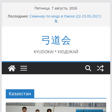
Перейти
Пятница, 7 августа, 2026
к
Последние:
Семинар по кюдо в Омске (22-23.05.2021)
содержимому
Чемпионат Росcии, Дёмино (2-5.09.2021)
II этап Кубка Московской области по Кюдо
/Сейдокан III (01.08.2021)
弓道会
II Кубок Посла Японии в России по Кюдо,
Орёл (25.07.2021)
I этап Кубка Московской области по Кюдо /
Сейдокан II (27.06.2021)
KYUDOKAI * КЮДОКАЙ
Казахстан