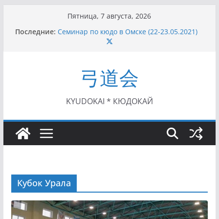
Перейти
Пятница, 7 августа, 2026
к
Последние:
Семинар по кюдо в Омске (22-23.05.2021)
содержимому
Чемпионат Росcии, Дёмино (2-5.09.2021)
II этап Кубка Московской области по Кюдо
/Сейдокан III (01.08.2021)
弓道会
II Кубок Посла Японии в России по Кюдо,
Орёл (25.07.2021)
I этап Кубка Московской области по Кюдо /
Сейдокан II (27.06.2021)
KYUDOKAI * КЮДОКАЙ
Кубок Урала