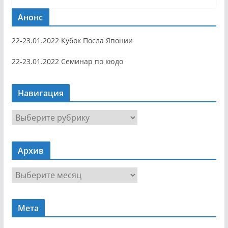
Анонс
22-23.01.2022 Кубок Посла Японии
22-23.01.2022 Семинар по кюдо
Навигация
Н
а
в
Архив
и
г
А
а
р
ц
х
и
Мета
и
я
в