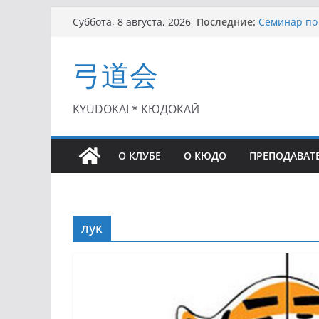
Перейти
Последние:
Семинар по 
Суббота, 8 августа, 2026
к
Чемпионат Р
II этап Куб
содержимому
弓道会
(01.08.2021)
II Кубок По
(25.07.2021)
I этап Кубк
KYUDOKAI * КЮДОКАЙ
(27.06.2021)
О КЛУБЕ
О КЮДО
ПРЕПОДАВАТ
лук