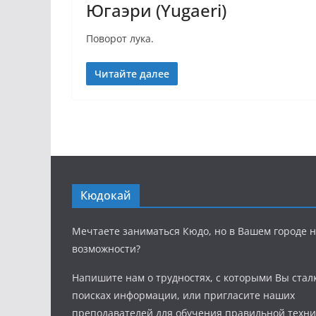
Югаэри (Yugaeri)
Поворот лука.
Читайте далее
Кюдокай
Мечтаете заниматься Кюдо, но в Вашем городе н
возможности?
Напишите нам о трудностях, с которыми Вы стал
поисках информации, или пригласите наших
преподавателей для обучения правильной техни