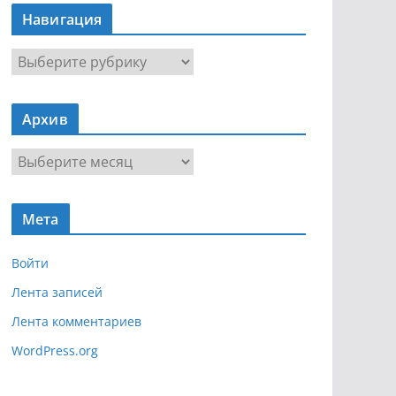
Навигация
Н
а
в
Архив
и
г
А
а
р
ц
х
и
Мета
и
я
в
Войти
Лента записей
Лента комментариев
WordPress.org