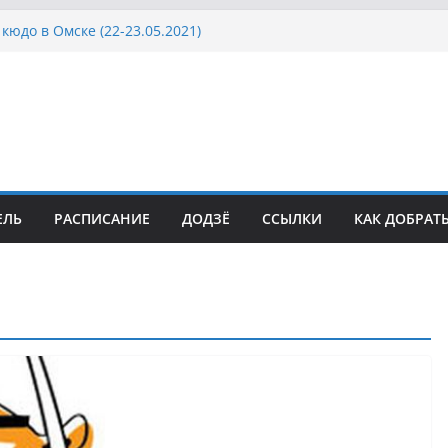
кюдо в Омске (22-23.05.2021)
осcии, Дёмино (2-5.09.2021)
ка Московской области по Кюдо /Сейдокан III
сла Японии в России по Кюдо, Орёл
а Московской области по Кюдо /Сейдокан II
ЕЛЬ
РАСПИСАНИЕ
ДОДЗЁ
ССЫЛКИ
КАК ДОБРАТ