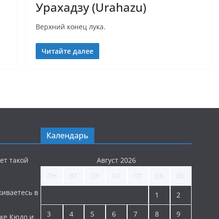
Урахадзу (Urahazu)
Верхний конец лука.
Читайте далее
Календарь
ет такой
Август 2026
ПН
ВТ
СР
ЧТ
ПТ
СБ
ВС
киваетесь в
1
2
3
4
5
6
7
8
9
ке Кюдо и