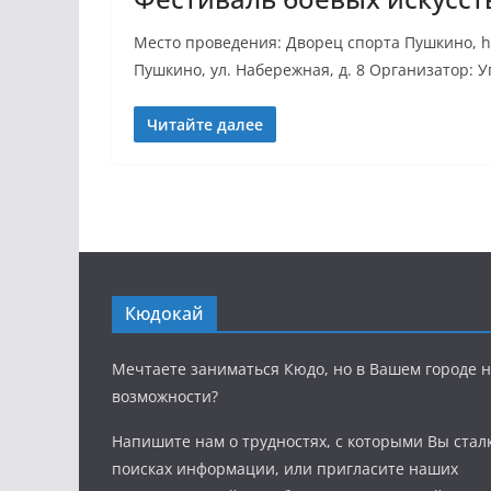
Место проведения: Дворец спорта Пушкино, http
Пушкино, ул. Набережная, д. 8 Организатор: У
Читайте далее
Кюдокай
Мечтаете заниматься Кюдо, но в Вашем городе н
возможности?
Напишите нам о трудностях, с которыми Вы стал
поисках информации, или пригласите наших