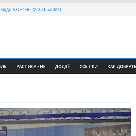
кюдо в Омске (22-23.05.2021)
осcии, Дёмино (2-5.09.2021)
ка Московской области по Кюдо /Сейдокан III
сла Японии в России по Кюдо, Орёл
а Московской области по Кюдо /Сейдокан II
ЕЛЬ
РАСПИСАНИЕ
ДОДЗЁ
ССЫЛКИ
КАК ДОБРАТ