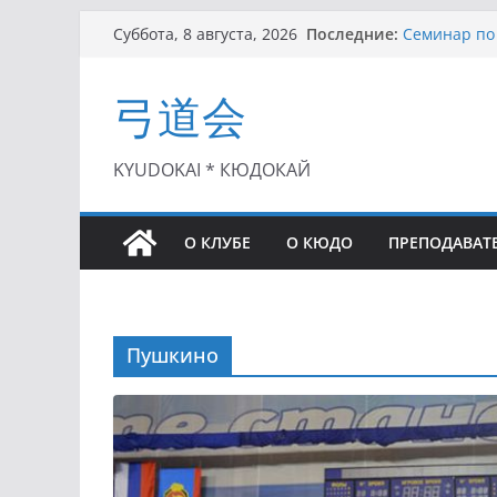
Перейти
Последние:
Семинар по 
Суббота, 8 августа, 2026
к
Чемпионат Р
II этап Куб
содержимому
弓道会
(01.08.2021)
II Кубок По
(25.07.2021)
I этап Кубк
KYUDOKAI * КЮДОКАЙ
(27.06.2021)
О КЛУБЕ
О КЮДО
ПРЕПОДАВАТ
Пушкино