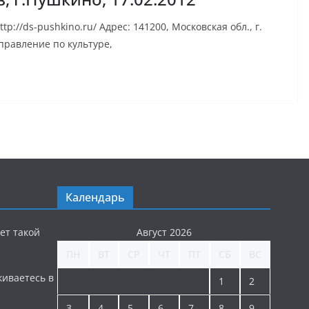
://ds-pushkino.ru/ Адрес: 141200, Московская обл., г.
правление по культуре,
Календарь
ет такой
Август 2026
ПН
ВТ
СР
ЧТ
ПТ
СБ
ВС
киваетесь в
1
2
3
4
5
6
7
8
9