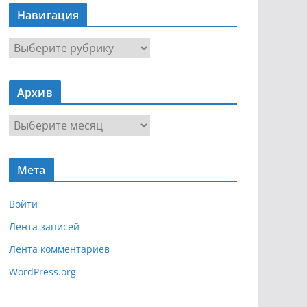
Навигация
Н
а
в
Архив
и
г
А
а
р
ц
х
и
Мета
и
я
в
Войти
Лента записей
Лента комментариев
WordPress.org