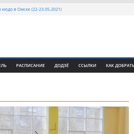
 кюдо в Омске (22-23.05.2021)
Росcии, Дёмино (2-5.09.2021)
ка Московской области по Кюдо /Сейдокан III
осла Японии в России по Кюдо, Орёл
а Московской области по Кюдо /Сейдокан II
ЕЛЬ
РАСПИСАНИЕ
ДОДЗЁ
ССЫЛКИ
КАК ДОБРАТ