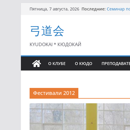
Перейти
Последние:
Семинар по
Пятница, 7 августа, 2026
к
Чемпионат 
II этап Куб
содержимому
弓道会
(01.08.2021)
II Кубок П
(25.07.2021)
I этап Кубк
KYUDOKAI * КЮДОКАЙ
(27.06.2021)
О КЛУБЕ
О КЮДО
ПРЕПОДАВАТ
Фестивали 2012