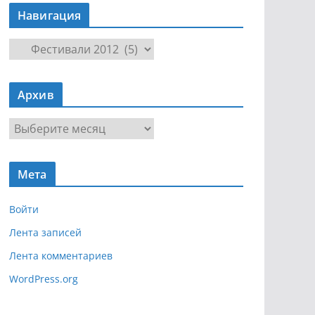
Навигация
Н
а
в
Архив
и
г
А
а
р
ц
х
и
Мета
и
я
в
Войти
Лента записей
Лента комментариев
WordPress.org