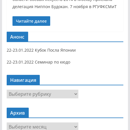
делегация Ниппон Будокан. 7 ноября в РГУФКСМиТ
Читайте далее
Анонс
22-23.01.2022 Кубок Посла Японии
22-23.01.2022 Семинар по кюдо
Навигация
Н
а
в
Архив
и
г
А
а