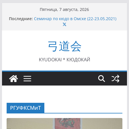
Перейти
Пятница, 7 августа, 2026
к
Последние:
Семинар по кюдо в Омске (22-23.05.2021)
содержимому
Чемпионат Росcии, Дёмино (2-5.09.2021)
II этап Кубка Московской области по Кюдо
/Сейдокан III (01.08.2021)
弓道会
II Кубок Посла Японии в России по Кюдо,
Орёл (25.07.2021)
I этап Кубка Московской области по Кюдо /
Сейдокан II (27.06.2021)
KYUDOKAI * КЮДОКАЙ
РГУФКСМиТ