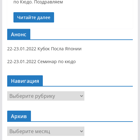
по Кюдо. Поздравляем
Читайте далее
Анонс
22-23.01.2022 Кубок Посла Японии
22-23.01.2022 Семинар по кюдо
Навигация
Н
а
в
Архив
и
г
А
а
р