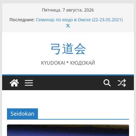
Перейти
Пятница, 7 августа, 2026
к
Последние:
Семинар по кюдо в Омске (22-23.05.2021)
содержимому
Чемпионат Росcии, Дёмино (2-5.09.2021)
II этап Кубка Московской области по Кюдо
/Сейдокан III (01.08.2021)
弓道会
II Кубок Посла Японии в России по Кюдо,
Орёл (25.07.2021)
I этап Кубка Московской области по Кюдо /
Сейдокан II (27.06.2021)
KYUDOKAI * КЮДОКАЙ
Seidokan