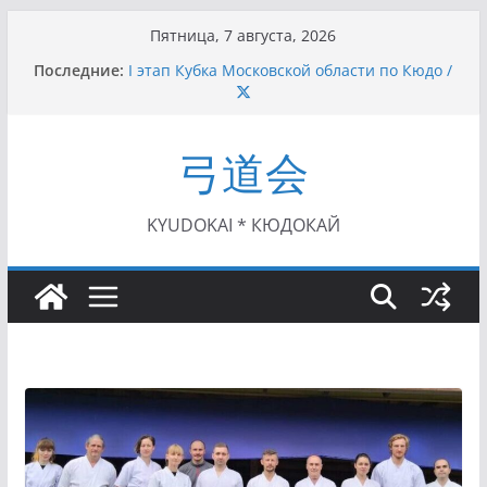
Перейти
Пятница, 7 августа, 2026
к
Последние:
I этап Кубка Московской области по Кюдо /
содержимому
Сейдокан II (27.06.2021)
Семинар по кюдо в Омске (22-23.05.2021)
Чемпионат Росcии, Дёмино (2-5.09.2021)
弓道会
II этап Кубка Московской области по Кюдо
/Сейдокан III (01.08.2021)
II Кубок Посла Японии в России по Кюдо,
Орёл (25.07.2021)
KYUDOKAI * КЮДОКАЙ