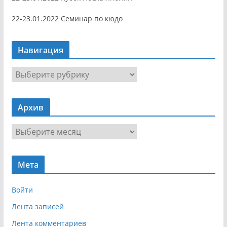
22-23.01.2022 Семинар по кюдо
Навигация
Н
а
в
Архив
и
г
А
а
р
ц
х
и
Мета
и
я
в
Войти
Лента записей
Лента комментариев