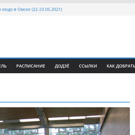
 кюдо в Омске (22-23.05.2021)
Росcии, Дёмино (2-5.09.2021)
ка Московской области по Кюдо /Сейдокан III
осла Японии в России по Кюдо, Орёл
а Московской области по Кюдо /Сейдокан II
ЕЛЬ
РАСПИСАНИЕ
ДОДЗЁ
ССЫЛКИ
КАК ДОБРАТ