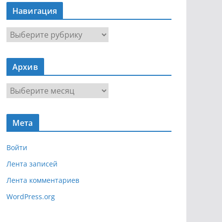
Навигация
Н
а
в
Архив
и
г
А
а
р
ц
х
и
Мета
и
я
в
Войти
Лента записей
Лента комментариев
WordPress.org