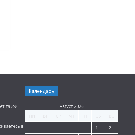
Календарь
ет такой
Август 2026
ПН
ВТ
СР
ЧТ
ПТ
СБ
ВС
киваетесь в
1
2