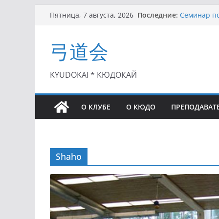
Перейти
Последние:
Семинар по
Пятница, 7 августа, 2026
к
Чемпионат 
II этап Куб
содержимому
弓道会
(01.08.2021)
II Кубок П
(25.07.2021)
I этап Кубк
KYUDOKAI * КЮДОКАЙ
(27.06.2021)
О КЛУБЕ
О КЮДО
ПРЕПОДАВАТ
Shaho