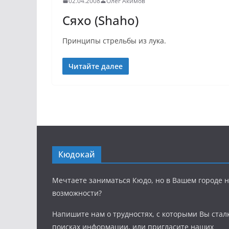
02.04.2008
Олег Акимов
Сяхо (Shaho)
Принципы стрельбы из лука.
Читайте далее
Кюдокай
Мечтаете заниматься Кюдо, но в Вашем городе н
возможности?
Напишите нам о трудностях, с которыми Вы стал
поисках информации, или пригласите наших