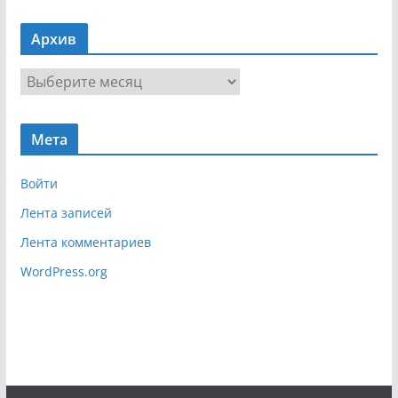
а
в
Архив
и
г
А
а
р
ц
х
и
Мета
и
я
в
Войти
Лента записей
Лента комментариев
WordPress.org