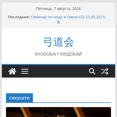
Перейти
Пятница, 7 августа, 2026
к
Последние:
Семинар по кюдо в Омске (22-23.05.2021)
содержимому
Чемпионат Росcии, Дёмино (2-5.09.2021)
II этап Кубка Московской области по Кюдо
/Сейдокан III (01.08.2021)
弓道会
II Кубок Посла Японии в России по Кюдо,
Орёл (25.07.2021)
I этап Кубка Московской области по Кюдо /
Сейдокан II (27.06.2021)
KYUDOKAI * КЮДОКАЙ
сякухати