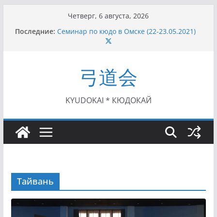
Перейти
Четверг, 6 августа, 2026
к
Последние:
Семинар по кюдо в Омске (22-23.05.2021)
содержимому
Чемпионат Росcии, Дёмино (2-5.09.2021)
II этап Кубка Московской области по Кюдо
/Сейдокан III (01.08.2021)
弓道会
II Кубок Посла Японии в России по Кюдо,
Орёл (25.07.2021)
I этап Кубка Московской области по Кюдо /
Сейдокан II (27.06.2021)
KYUDOKAI * КЮДОКАЙ
Тайвань