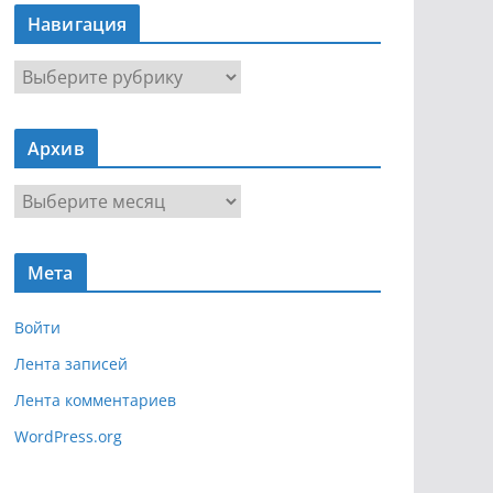
Навигация
Н
а
в
Архив
и
г
А
а
р
ц
х
и
Мета
и
я
в
Войти
Лента записей
Лента комментариев
WordPress.org