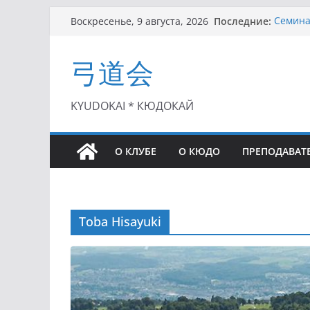
Перейти
Последние:
Семинар
Воскресенье, 9 августа, 2026
к
Чемпион
II этап
содержимому
弓道会
(01.08.
II Кубо
(25.07.
I этап 
KYUDOKAI * КЮДОКАЙ
(27.06.
О КЛУБЕ
О КЮДО
ПРЕПОДАВАТ
Toba Hisayuki