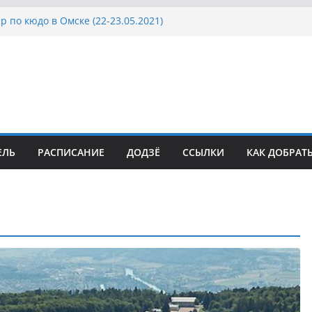
 по кюдо в Омске (22-23.05.2021)
ат Росcии, Дёмино (2-5.09.2021)
 Кубка Московской области по Кюдо /Сейдокан III
2021)
к Посла Японии в России по Кюдо, Орёл
2021)
Кубка Московской области по Кюдо /Сейдокан II
2021)
ЕЛЬ
РАСПИСАНИЕ
ДОДЗЁ
ССЫЛКИ
КАК ДОБРАТ