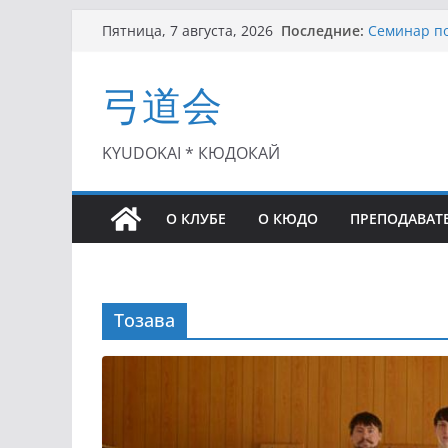
Перейти
Последние:
Семинар по
Пятница, 7 августа, 2026
к
Чемпионат 
II этап Куб
содержимому
弓道会
(01.08.2021)
II Кубок П
(25.07.2021)
I этап Кубк
KYUDOKAI * КЮДОКАЙ
(27.06.2021)
О КЛУБЕ
О КЮДО
ПРЕПОДАВАТ
Тозава