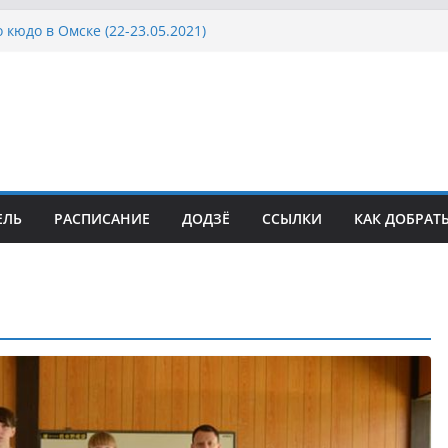
 кюдо в Омске (22-23.05.2021)
Росcии, Дёмино (2-5.09.2021)
ка Московской области по Кюдо /Сейдокан III
осла Японии в России по Кюдо, Орёл
а Московской области по Кюдо /Сейдокан II
ЕЛЬ
РАСПИСАНИЕ
ДОДЗЁ
ССЫЛКИ
КАК ДОБРАТ