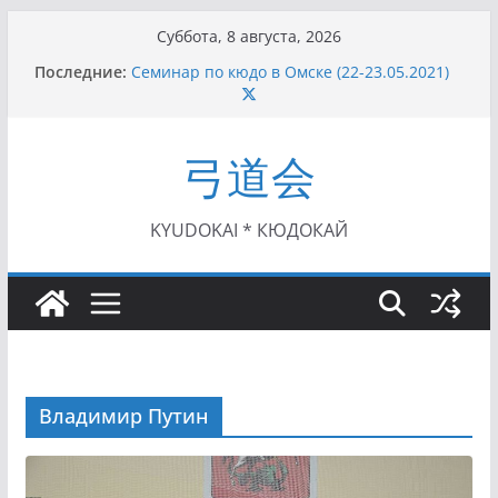
Перейти
Суббота, 8 августа, 2026
к
Последние:
Семинар по кюдо в Омске (22-23.05.2021)
содержимому
Чемпионат Росcии, Дёмино (2-5.09.2021)
II этап Кубка Московской области по Кюдо
/Сейдокан III (01.08.2021)
弓道会
II Кубок Посла Японии в России по Кюдо,
Орёл (25.07.2021)
I этап Кубка Московской области по Кюдо /
Сейдокан II (27.06.2021)
KYUDOKAI * КЮДОКАЙ
Владимир Путин