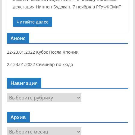
делегация Ниппон Будокан. 7 ноября в РГУФКСМиТ
Читайте далее
Анонс
22-23.01.2022 Кубок Посла Японии
22-23.01.2022 Семинар по кюдо
Навигация
Н
а
в
Архив
и
г
А
а