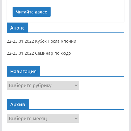
Читайте далее
Анонс
22-23.01.2022 Кубок Посла Японии
22-23.01.2022 Семинар по кюдо
Навигация
Н
а
в
Архив
и
г
А
а
р
ц