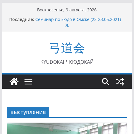
Перейти
Воскресенье, 9 августа, 2026
к
Последние:
Семинар по кюдо в Омске (22-23.05.2021)
содержимому
Чемпионат Росcии, Дёмино (2-5.09.2021)
II этап Кубка Московской области по Кюдо
/Сейдокан III (01.08.2021)
弓道会
II Кубок Посла Японии в России по Кюдо,
Орёл (25.07.2021)
I этап Кубка Московской области по Кюдо /
Сейдокан II (27.06.2021)
KYUDOKAI * КЮДОКАЙ
выступление