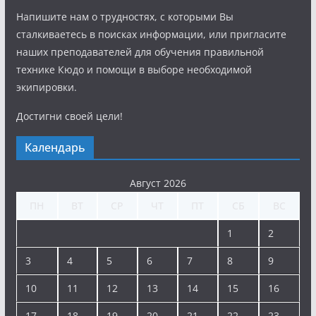
Напишите нам о трудностях, с которыми Вы
сталкиваетесь в поисках информации, или пригласите
наших преподавателей для обучения правильной
технике Кюдо и помощи в выборе необходимой
экипировки.
Достигни своей цели!
Календарь
Август 2026
ПН
ВТ
СР
ЧТ
ПТ
СБ
ВС
1
2
3
4
5
6
7
8
9
10
11
12
13
14
15
16
17
18
19
20
21
22
23