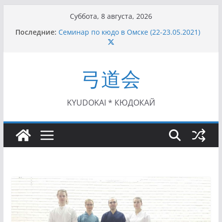
Перейти
Суббота, 8 августа, 2026
к
Последние:
Семинар по кюдо в Омске (22-23.05.2021)
содержимому
Чемпионат Росcии, Дёмино (2-5.09.2021)
II этап Кубка Московской области по Кюдо
/Сейдокан III (01.08.2021)
弓道会
II Кубок Посла Японии в России по Кюдо,
Орёл (25.07.2021)
I этап Кубка Московской области по Кюдо /
Сейдокан II (27.06.2021)
KYUDOKAI * КЮДОКАЙ