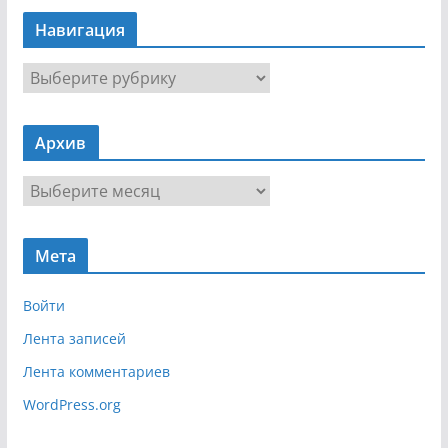
Навигация
Н
а
в
Архив
и
г
А
а
р
ц
х
и
Мета
и
я
в
Войти
Лента записей
Лента комментариев
WordPress.org