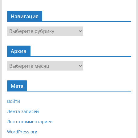
Навигация
Н
а
в
Архив
и
г
А
а
р
ц
х
и
Мета
и
я
в
Войти
Лента записей
Лента комментариев
WordPress.org