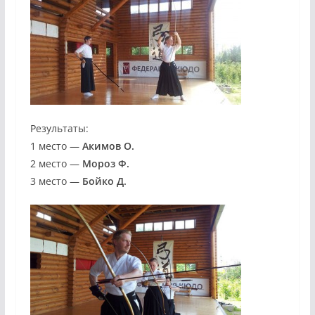
Результаты:
1 место —
Акимов О.
2 место —
Мороз Ф.
3 место —
Бойко Д.