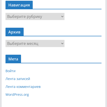
Навигация
Н
а
в
Архив
и
г
А
а
р
ц
х
и
Мета
и
я
в
Войти
Лента записей
Лента комментариев
WordPress.org