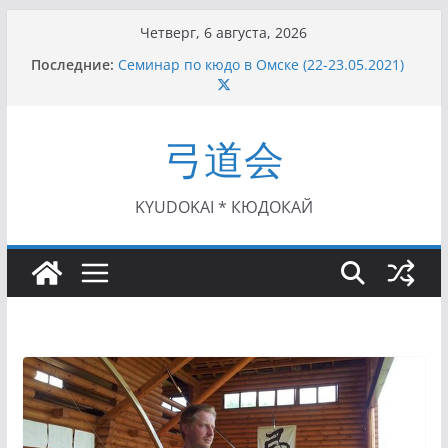
Перейти
Четверг, 6 августа, 2026
к
Последние:
Семинар по кюдо в Омске (22-23.05.2021)
содержимому
Чемпионат Росcии, Дёмино (2-5.09.2021)
II этап Кубка Московской области по Кюдо
/Сейдокан III (01.08.2021)
弓道会
II Кубок Посла Японии в России по Кюдо,
Орёл (25.07.2021)
I этап Кубка Московской области по Кюдо /
Сейдокан II (27.06.2021)
KYUDOKAI * КЮДОКАЙ