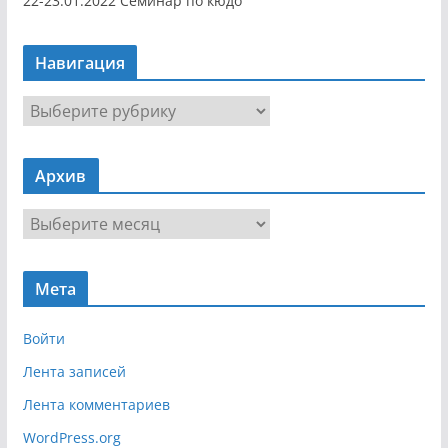
22-23.01.2022 Семинар по кюдо
Навигация
Н
а
в
Архив
и
г
А
а
р
ц
х
и
Мета
и
я
в
Войти
Лента записей
Лента комментариев
WordPress.org