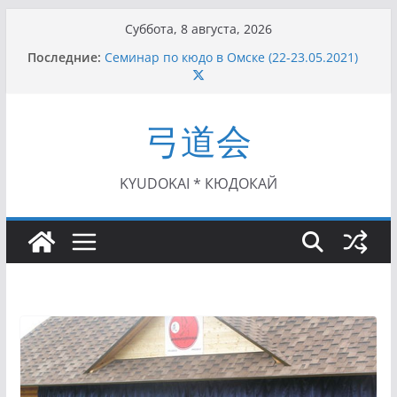
Перейти
Суббота, 8 августа, 2026
к
Последние:
Семинар по кюдо в Омске (22-23.05.2021)
содержимому
Чемпионат Росcии, Дёмино (2-5.09.2021)
II этап Кубка Московской области по Кюдо
/Сейдокан III (01.08.2021)
弓道会
II Кубок Посла Японии в России по Кюдо,
Орёл (25.07.2021)
I этап Кубка Московской области по Кюдо /
Сейдокан II (27.06.2021)
KYUDOKAI * КЮДОКАЙ