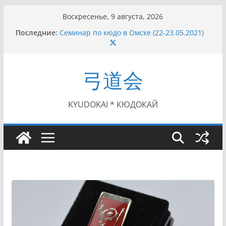
Перейти
Воскресенье, 9 августа, 2026
к
Последние:
Семинар по кюдо в Омске (22-23.05.2021)
содержимому
Чемпионат Росcии, Дёмино (2-5.09.2021)
II этап Кубка Московской области по Кюдо
/Сейдокан III (01.08.2021)
弓道会
II Кубок Посла Японии в России по Кюдо,
Орёл (25.07.2021)
I этап Кубка Московской области по Кюдо /
Сейдокан II (27.06.2021)
KYUDOKAI * КЮДОКАЙ