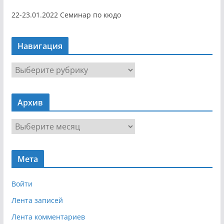
22-23.01.2022 Семинар по кюдо
Навигация
Н
а
в
Архив
и
г
А
а
р
ц
х
и
Мета
и
я
в
Войти
Лента записей
Лента комментариев