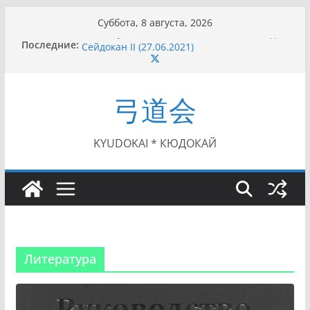
Перейти
Суббота, 8 августа, 2026
к
Последние:
I этап Кубка Московской области по Кюдо /
содержимому
Сейдокан II (27.06.2021)
Семинар по кюдо в Омске (22-23.05.2021)
Чемпионат Росcии, Дёмино (2-5.09.2021)
弓道会
II этап Кубка Московской области по Кюдо
/Сейдокан III (01.08.2021)
II Кубок Посла Японии в России по Кюдо,
Орёл (25.07.2021)
KYUDOKAI * КЮДОКАЙ
Литература