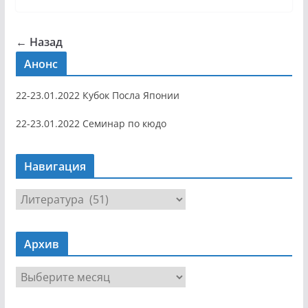
← Назад
Анонс
22-23.01.2022 Кубок Посла Японии
22-23.01.2022 Семинар по кюдо
Навигация
Н
а
в
Архив
и
г
А
а
р
ц