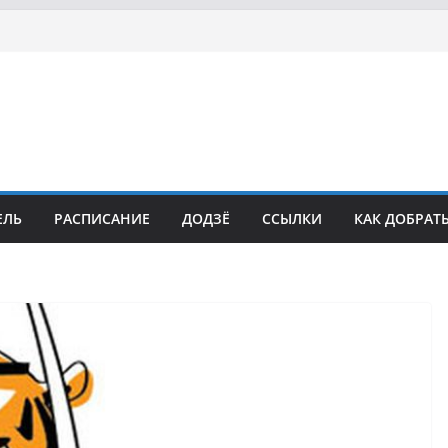
осла Японии в России по Кюдо, Орёл
а Московской области по Кюдо /Сейдокан II
 кюдо в Омске (22-23.05.2021)
Росcии, Дёмино (2-5.09.2021)
ка Московской области по Кюдо /Сейдокан III
ЕЛЬ
РАСПИСАНИЕ
ДОДЗЁ
ССЫЛКИ
КАК ДОБРАТ