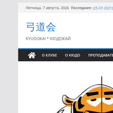
II Кубок П
Перейти
Последние:
Пятница, 7 августа, 2026
(25.07.2021)
к
I этап Кубк
содержимому
(27.06.2021)
弓道会
Семинар по
Чемпионат 
II этап Куб
KYUDOKAI * КЮДОКАЙ
(01.08.2021)
О КЛУБЕ
О КЮДО
ПРЕПОДАВАТ