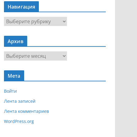
Навигация
Н
а
в
Архив
и
г
А
а
р
ц
х
и
Мета
и
я
в
Войти
Лента записей
Лента комментариев
WordPress.org