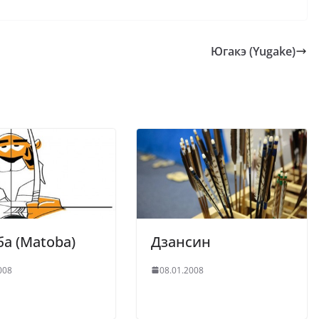
Югакэ (Yugake)
а (Matoba)
Дзансин
008
08.01.2008