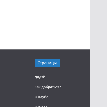
Страницы
Додзё
Как добраться?
О клубе
О Кюдо