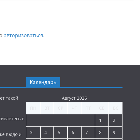
мо
авторизоваться
.
Календарь
ет такой
Август 2026
ПН
ВТ
СР
ЧТ
ПТ
СБ
ВС
киваетесь в
1
2
3
4
5
6
7
8
9
ке Кюдо и