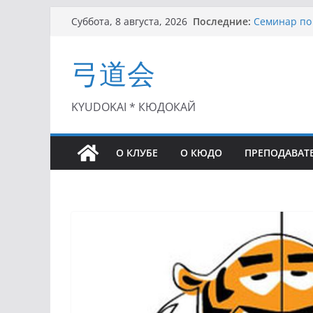
Перейти
Последние:
Семинар по 
Суббота, 8 августа, 2026
к
Чемпионат Р
II этап Куб
содержимому
弓道会
(01.08.2021)
II Кубок По
(25.07.2021)
I этап Кубк
KYUDOKAI * КЮДОКАЙ
(27.06.2021)
О КЛУБЕ
О КЮДО
ПРЕПОДАВАТ