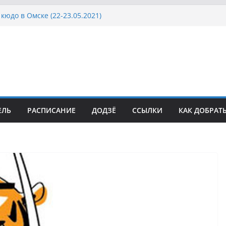
кюдо в Омске (22-23.05.2021)
осcии, Дёмино (2-5.09.2021)
ка Московской области по Кюдо /Сейдокан III
сла Японии в России по Кюдо, Орёл
а Московской области по Кюдо /Сейдокан II
ЕЛЬ
РАСПИСАНИЕ
ДОДЗЁ
ССЫЛКИ
КАК ДОБРАТ