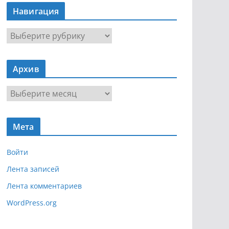
Навигация
Н
а
в
Архив
и
г
А
а
р
ц
х
и
Мета
и
я
в
Войти
Лента записей
Лента комментариев
WordPress.org