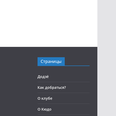
Страницы
Додзё
Как добраться?
О клубе
О Кюдо