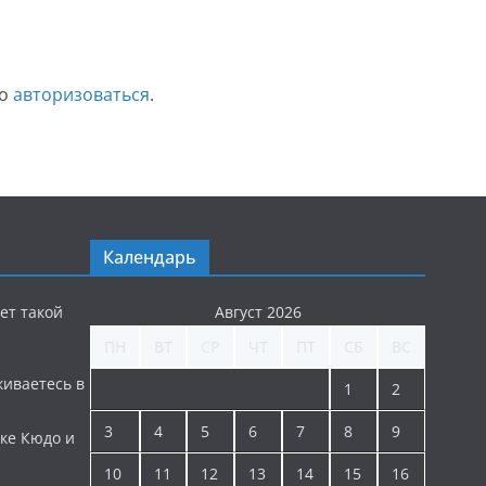
мо
авторизоваться
.
Календарь
ет такой
Август 2026
ПН
ВТ
СР
ЧТ
ПТ
СБ
ВС
киваетесь в
1
2
3
4
5
6
7
8
9
ке Кюдо и
10
11
12
13
14
15
16