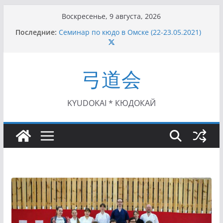
Перейти
Воскресенье, 9 августа, 2026
к
Последние:
Семинар по кюдо в Омске (22-23.05.2021)
содержимому
Чемпионат Росcии, Дёмино (2-5.09.2021)
II этап Кубка Московской области по Кюдо
/Сейдокан III (01.08.2021)
弓道会
II Кубок Посла Японии в России по Кюдо,
Орёл (25.07.2021)
I этап Кубка Московской области по Кюдо /
Сейдокан II (27.06.2021)
KYUDOKAI * КЮДОКАЙ