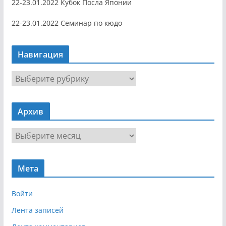
22-23.01.2022 Кубок Посла Японии
22-23.01.2022 Семинар по кюдо
Навигация
Н
а
в
Архив
и
г
А
а
р
ц
х
и
Мета
и
я
в
Войти
Лента записей