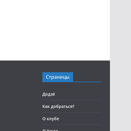
Страницы
Додзё
Как добраться?
О клубе
О Кюдо