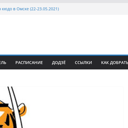
 кюдо в Омске (22-23.05.2021)
Росcии, Дёмино (2-5.09.2021)
ка Московской области по Кюдо /Сейдокан III
осла Японии в России по Кюдо, Орёл
а Московской области по Кюдо /Сейдокан II
ЕЛЬ
РАСПИСАНИЕ
ДОДЗЁ
ССЫЛКИ
КАК ДОБРАТ