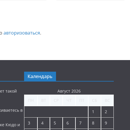
мо
авторизоваться
.
Календарь
ет такой
Август 2026
ПН
ВТ
СР
ЧТ
ПТ
СБ
ВС
киваетесь в
1
2
3
4
5
6
7
8
9
ке Кюдо и