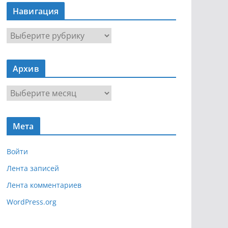
Навигация
Н
а
в
Архив
и
г
А
а
р
ц
х
и
Мета
и
я
в
Войти
Лента записей
Лента комментариев
WordPress.org