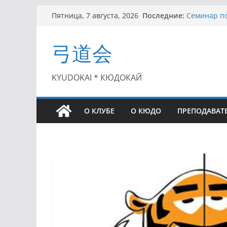
Перейти
Последние:
Семинар по
Пятница, 7 августа, 2026
к
Чемпионат 
II этап Куб
содержимому
弓道会
(01.08.2021)
II Кубок П
(25.07.2021)
I этап Кубк
KYUDOKAI * КЮДОКАЙ
(27.06.2021)
О КЛУБЕ
О КЮДО
ПРЕПОДАВАТ