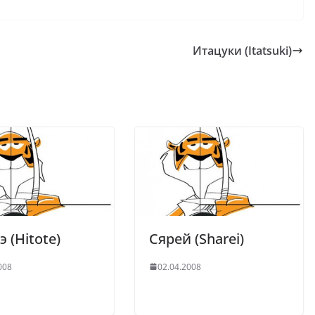
Итацуки (Itatsuki)
э (Hitote)
Сярей (Sharei)
008
02.04.2008