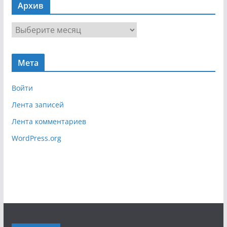
Архив
и
г
А
а
р
ц
х
и
Мета
и
я
в
Войти
Лента записей
Лента комментариев
WordPress.org