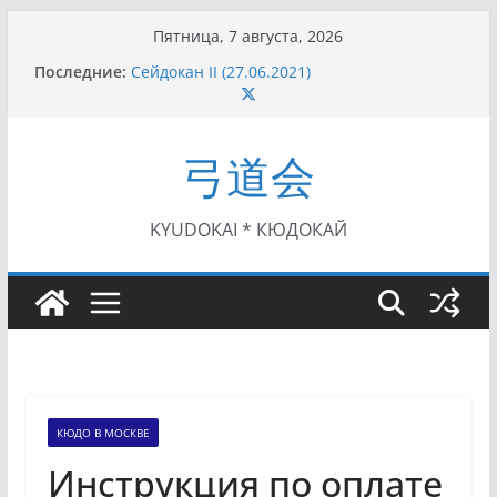
Перейти
Пятница, 7 августа, 2026
к
Последние:
I этап Кубка Московской области по Кюдо /
содержимому
Сейдокан II (27.06.2021)
Семинар по кюдо в Омске (22-23.05.2021)
Чемпионат Росcии, Дёмино (2-5.09.2021)
弓道会
II этап Кубка Московской области по Кюдо
/Сейдокан III (01.08.2021)
II Кубок Посла Японии в России по Кюдо,
Орёл (25.07.2021)
KYUDOKAI * КЮДОКАЙ
КЮДО В МОСКВЕ
Инструкция по оплате