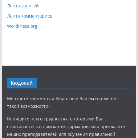
Лента записей
Лента комментариев
WordPress.org
Кюдокай
Мечтаете заниматься Кюдо, но в Вашем городе нет
такой возможности?
Напишите нам о трудностях, с которыми Вы
сталкиваетесь в поисках информации, или пригласите
наших преподавателей для обучения правильной