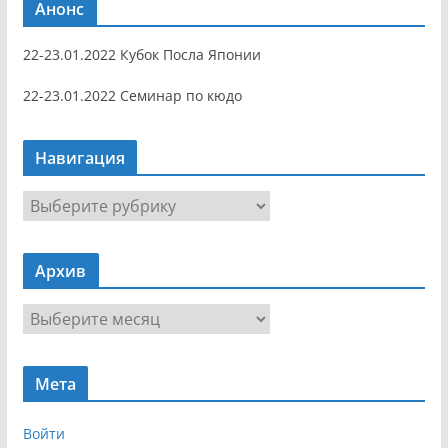
Анонс
22-23.01.2022 Кубок Посла Японии
22-23.01.2022 Семинар по кюдо
Навигация
Н
а
в
Архив
и
г
А
а
р
ц
х
и
Мета
и
я
в
Войти