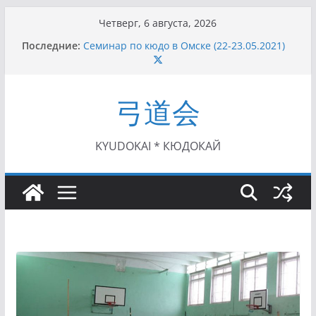
Перейти
Четверг, 6 августа, 2026
к
Последние:
Семинар по кюдо в Омске (22-23.05.2021)
содержимому
Чемпионат Росcии, Дёмино (2-5.09.2021)
II этап Кубка Московской области по Кюдо
/Сейдокан III (01.08.2021)
弓道会
II Кубок Посла Японии в России по Кюдо,
Орёл (25.07.2021)
I этап Кубка Московской области по Кюдо /
Сейдокан II (27.06.2021)
KYUDOKAI * КЮДОКАЙ