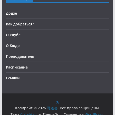
Додзё
Как добраться?
О клубе
О Кюдо
Преподаватель
Расписание
Ссылки
Копирайт © 2026
弓道会
. Все права защищены.
Тема
ColorMag
от ThemeGrill. Создано на
WordPress
.