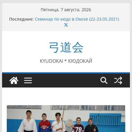
Перейти
Пятница, 7 августа, 2026
к
Последние:
Семинар по кюдо в Омске (22-23.05.2021)
содержимому
Чемпионат Росcии, Дёмино (2-5.09.2021)
II этап Кубка Московской области по Кюдо
/Сейдокан III (01.08.2021)
弓道会
II Кубок Посла Японии в России по Кюдо,
Орёл (25.07.2021)
I этап Кубка Московской области по Кюдо /
Сейдокан II (27.06.2021)
KYUDOKAI * КЮДОКАЙ