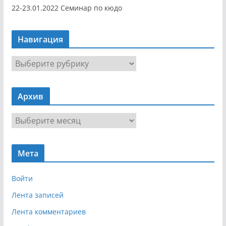
22-23.01.2022 Семинар по кюдо
Навигация
Н
а
в
Архив
и
г
А
а
р
ц
х
и
Мета
и
я
в
Войти
Лента записей
Лента комментариев