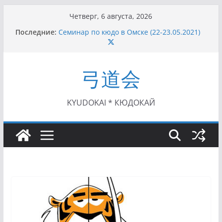
Перейти
Четверг, 6 августа, 2026
к
Последние:
Семинар по кюдо в Омске (22-23.05.2021)
содержимому
Чемпионат Росcии, Дёмино (2-5.09.2021)
II этап Кубка Московской области по Кюдо
/Сейдокан III (01.08.2021)
弓道会
II Кубок Посла Японии в России по Кюдо,
Орёл (25.07.2021)
I этап Кубка Московской области по Кюдо /
Сейдокан II (27.06.2021)
KYUDOKAI * КЮДОКАЙ