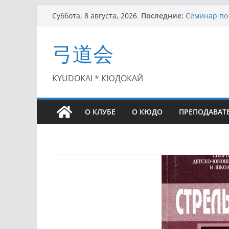
Перейти
Последние:
Семинар по 
Суббота, 8 августа, 2026
к
Чемпионат Р
II этап Куб
содержимому
弓道会
(01.08.2021)
II Кубок По
(25.07.2021)
I этап Кубк
KYUDOKAI * КЮДОКАЙ
(27.06.2021)
О КЛУБЕ
О КЮДО
ПРЕПОДАВАТ