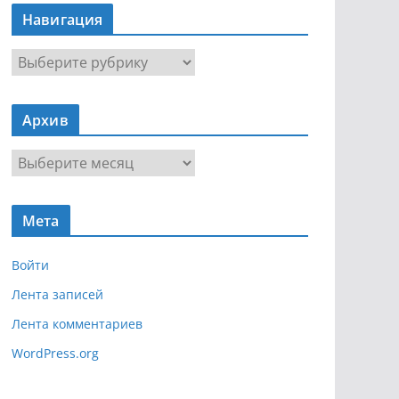
Навигация
Н
а
в
Архив
и
г
А
а
р
ц
х
и
Мета
и
я
в
Войти
Лента записей
Лента комментариев
WordPress.org