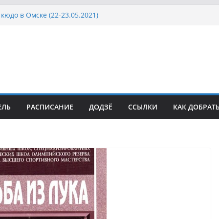
кюдо в Омске (22-23.05.2021)
осcии, Дёмино (2-5.09.2021)
ка Московской области по Кюдо /Сейдокан III
сла Японии в России по Кюдо, Орёл
а Московской области по Кюдо /Сейдокан II
ЕЛЬ
РАСПИСАНИЕ
ДОДЗЁ
ССЫЛКИ
КАК ДОБРАТ