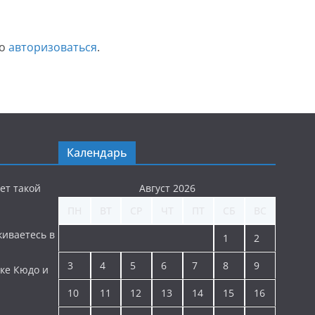
мо
авторизоваться
.
Календарь
ет такой
Август 2026
ПН
ВТ
СР
ЧТ
ПТ
СБ
ВС
киваетесь в
1
2
3
4
5
6
7
8
9
ке Кюдо и
10
11
12
13
14
15
16