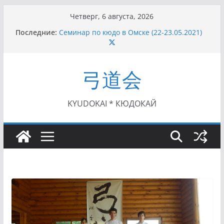
Перейти
Четверг, 6 августа, 2026
к
Последние:
Семинар по кюдо в Омске (22-23.05.2021)
содержимому
Чемпионат Росcии, Дёмино (2-5.09.2021)
II этап Кубка Московской области по Кюдо
/Сейдокан III (01.08.2021)
弓道会
II Кубок Посла Японии в России по Кюдо,
Орёл (25.07.2021)
I этап Кубка Московской области по Кюдо /
Сейдокан II (27.06.2021)
KYUDOKAI * КЮДОКАЙ