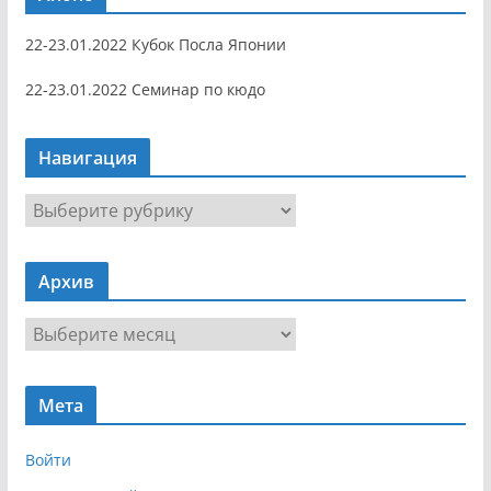
22-23.01.2022 Кубок Посла Японии
22-23.01.2022 Семинар по кюдо
Навигация
Н
а
в
Архив
и
г
А
а
р
ц
х
и
Мета
и
я
в
Войти