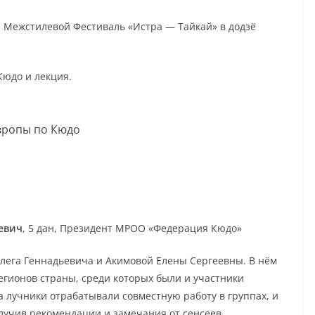
й Межстилевой Фестиваль «Истра — Тайкай» в додзё
Кюдо и лекция.
Европы по Кюдо
евич
, 5 дан, Президент МРОО «Федерация Кюдо»
лега Геннадьевича и Акимовой Елены Сергеевны. В нём
гионов страны, среди которых были и участники
а лучники отрабатывали совместную работу в группах, и
олучив рекомендации и замечания от сенсеев.