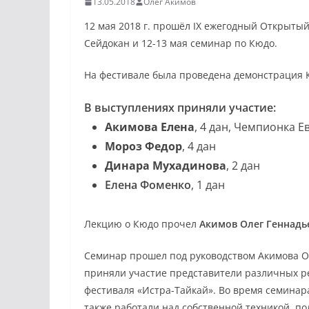
13.05.2018
Олег Акимов
12 мая 2018 г. прошёл IX ежегодный Открыты
Сейдокан и 12-13 мая семинар по Кюдо.
На фестивале была проведена демонстрация 
В выступлениях приняли участие:
Акимова Елена
, 4 дан, Чемпионка 
Мороз Федор
, 4 дан
Динара Мухадинова
, 2 дан
Елена Фоменко
, 1 дан
Лекцию о Кюдо прочел
Акимов Олег Геннадь
Семинар прошел под руководством Акимова О
приняли участие представители различных ре
фестиваля «Истра-Тайкай». Во время семинар
также работали над собственной техникой, п