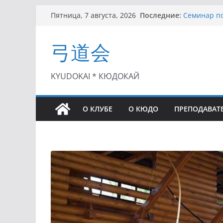
Перейти
Последние:
Семинар по
Пятница, 7 августа, 2026
к
Чемпионат 
II этап Куб
содержимому
弓道会
(01.08.2021)
II Кубок П
(25.07.2021)
I этап Кубк
KYUDOKAI * КЮДОКАЙ
(27.06.2021)
О КЛУБЕ
О КЮДО
ПРЕПОДАВАТ