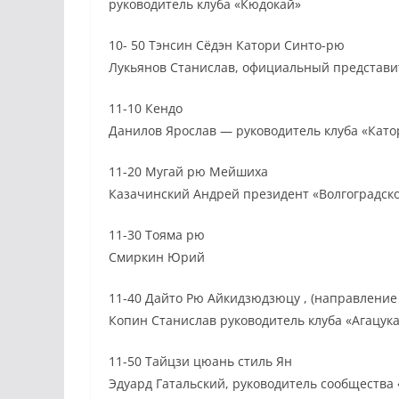
руководитель клуба «Кюдокай»
10- 50 Тэнсин Сёдэн Катори Синто-рю
Лукьянов Станислав, официальный представи
11-10 Кендо
Данилов Ярослав — руководитель клуба «Като
11-20 Мугай рю Мейшиха
Казачинский Андрей президент «Волгоградско
11-30 Тояма рю
Смиркин Юрий
11-40 Дайто Рю Айкидзюдзюцу , (направление
Копин Станислав руководитель клуба «Агацук
11-50 Тайцзи цюань стиль Ян
Эдуард Гатальский, руководитель сообщества