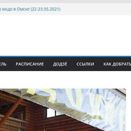
 кюдо в Омске (22-23.05.2021)
Росcии, Дёмино (2-5.09.2021)
ка Московской области по Кюдо /Сейдокан III
осла Японии в России по Кюдо, Орёл
а Московской области по Кюдо /Сейдокан II
ЕЛЬ
РАСПИСАНИЕ
ДОДЗЁ
ССЫЛКИ
КАК ДОБРАТ