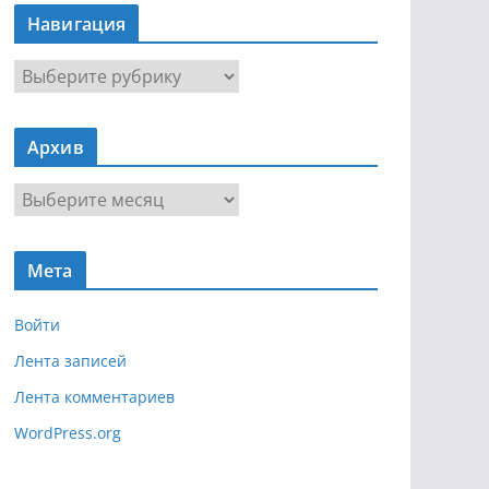
Навигация
Н
а
в
Архив
и
г
А
а
р
ц
х
и
Мета
и
я
в
Войти
Лента записей
Лента комментариев
WordPress.org