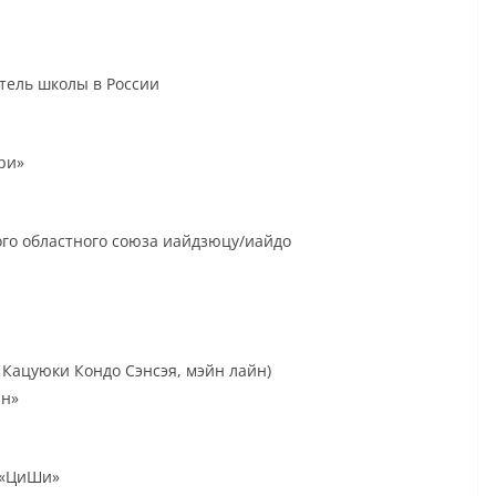
тель школы в России
ри»
го областного союза иайдзюцу/иайдо
 Кацуюки Кондо Сэнсэя, мэйн лайн)
ан»
 «ЦиШи»