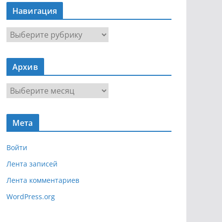
Навигация
Н
а
в
Архив
и
г
А
а
р
ц
х
и
Мета
и
я
в
Войти
Лента записей
Лента комментариев
WordPress.org