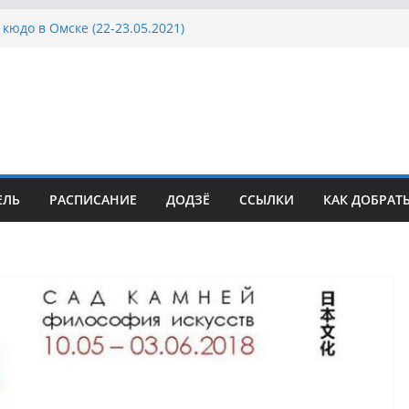
кюдо в Омске (22-23.05.2021)
осcии, Дёмино (2-5.09.2021)
ка Московской области по Кюдо /Сейдокан III
сла Японии в России по Кюдо, Орёл
а Московской области по Кюдо /Сейдокан II
ЕЛЬ
РАСПИСАНИЕ
ДОДЗЁ
ССЫЛКИ
КАК ДОБРАТ