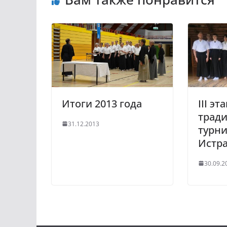
Итоги 2013 года
III эт
трад
31.12.2013
турни
Истра
30.09.2