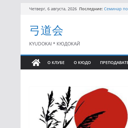
Перейти
Последние:
Семинар по 
Четверг, 6 августа, 2026
к
Чемпионат Р
II этап Куб
содержимому
弓道会
(01.08.2021)
II Кубок По
(25.07.2021)
I этап Кубк
KYUDOKAI * КЮДОКАЙ
(27.06.2021)
О КЛУБЕ
О КЮДО
ПРЕПОДАВАТ