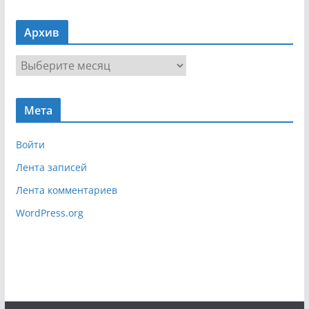
а
в
Архив
и
г
А
а
р
ц
х
и
Мета
и
я
в
Войти
Лента записей
Лента комментариев
WordPress.org