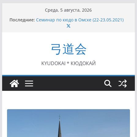
Перейти
Среда, 5 августа, 2026
к
Последние:
Семинар по кюдо в Омске (22-23.05.2021)
содержимому
Чемпионат Росcии, Дёмино (2-5.09.2021)
II этап Кубка Московской области по Кюдо
/Сейдокан III (01.08.2021)
弓道会
II Кубок Посла Японии в России по Кюдо,
Орёл (25.07.2021)
I этап Кубка Московской области по Кюдо /
Сейдокан II (27.06.2021)
KYUDOKAI * КЮДОКАЙ