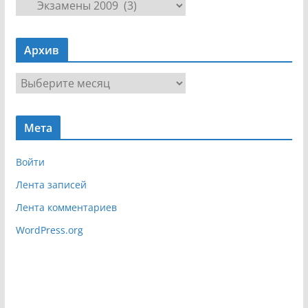
Н
а
в
Архив
и
г
А
а
р
ц
х
и
Мета
и
я
в
Войти
Лента записей
Лента комментариев
WordPress.org