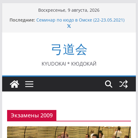
Перейти
Воскресенье, 9 августа, 2026
к
Последние:
Семинар по кюдо в Омске (22-23.05.2021)
содержимому
Чемпионат Росcии, Дёмино (2-5.09.2021)
II этап Кубка Московской области по Кюдо
/Сейдокан III (01.08.2021)
弓道会
II Кубок Посла Японии в России по Кюдо,
Орёл (25.07.2021)
I этап Кубка Московской области по Кюдо /
Сейдокан II (27.06.2021)
KYUDOKAI * КЮДОКАЙ
Экзамены 2009