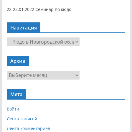
22-23.01.2022 Семинар по кюдо
Навигация
Н
а
в
Архив
и
г
А
а
р
ц
х
и
Мета
и
я
в
Войти
Лента записей
Лента комментариев