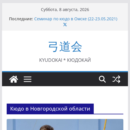
Перейти
Суббота, 8 августа, 2026
к
Последние:
Семинар по кюдо в Омске (22-23.05.2021)
содержимому
Чемпионат Росcии, Дёмино (2-5.09.2021)
II этап Кубка Московской области по Кюдо
/Сейдокан III (01.08.2021)
弓道会
II Кубок Посла Японии в России по Кюдо,
Орёл (25.07.2021)
I этап Кубка Московской области по Кюдо /
Сейдокан II (27.06.2021)
KYUDOKAI * КЮДОКАЙ
Кюдо в Новгородской области