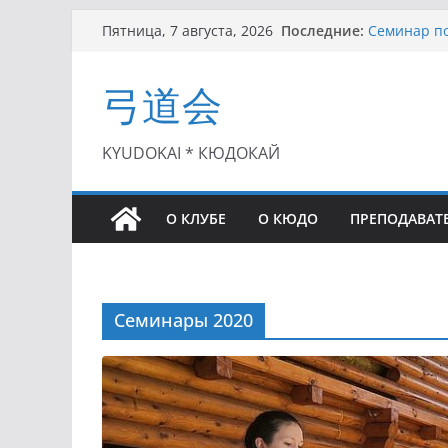
Перейти
Последние:
Семинар по
Пятница, 7 августа, 2026
к
Чемпионат 
II этап Куб
содержимому
弓道会
(01.08.2021)
II Кубок П
(25.07.2021)
I этап Кубк
KYUDOKAI * КЮДОКАЙ
(27.06.2021)
О КЛУБЕ
О КЮДО
ПРЕПОДАВАТ
Семинары 2020