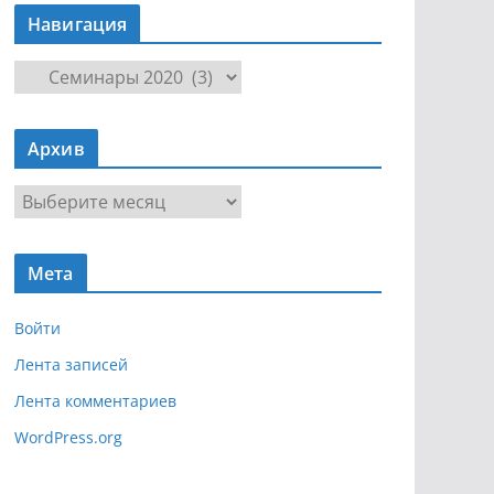
Навигация
Н
а
в
Архив
и
г
А
а
р
ц
х
и
Мета
и
я
в
Войти
Лента записей
Лента комментариев
WordPress.org