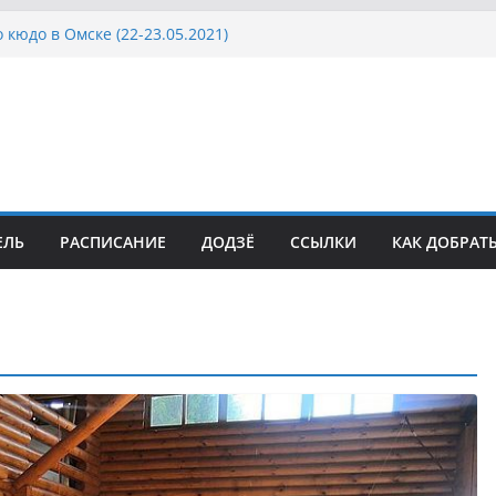
 кюдо в Омске (22-23.05.2021)
Росcии, Дёмино (2-5.09.2021)
ка Московской области по Кюдо /Сейдокан III
осла Японии в России по Кюдо, Орёл
а Московской области по Кюдо /Сейдокан II
ЕЛЬ
РАСПИСАНИЕ
ДОДЗЁ
ССЫЛКИ
КАК ДОБРАТ