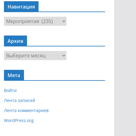
Навигация
Н
а
в
Архив
и
г
А
а
р
ц
х
и
Мета
и
я
в
Войти
Лента записей
Лента комментариев
WordPress.org