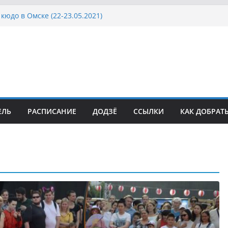
а Московской области по Кюдо /Сейдокан II
кюдо в Омске (22-23.05.2021)
осcии, Дёмино (2-5.09.2021)
ка Московской области по Кюдо /Сейдокан III
сла Японии в России по Кюдо, Орёл
ЕЛЬ
РАСПИСАНИЕ
ДОДЗЁ
ССЫЛКИ
КАК ДОБРАТ