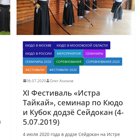
КЮДО В МОСКВЕ
КЮДО В МОСКОВСКОЙ ОБЛАСТИ
КЮДО В РОССИИ
МЕРОПРИЯТИЯ
СЕМИНАРЫ
СЕМИНАРЫ 2020
СОРЕВНОВАНИЯ
СОРЕВНОВАНИЯ 2020
ФЕСТИВАЛИ
ФЕСТИВАЛИ 2020
06.07.2020
Олег Акимов
XI Фестиваль «Истра
Тайкай», семинар по Кюдо
и Кубок додзё Сейдокан (4-
5.07.2019)
3
4 июля 2020 года в додзе Сейдокан на Истре