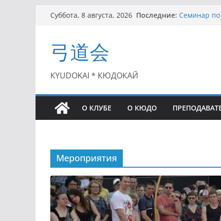
I этап Кубк
Перейти
Последние:
Суббота, 8 августа, 2026
(27.06.2021)
к
Семинар по 
Чемпионат Р
содержимому
弓道会
II этап Куб
(01.08.2021)
II Кубок По
KYUDOKAI * КЮДОКАЙ
(25.07.2021)
О КЛУБЕ
О КЮДО
ПРЕПОДАВАТ
Мероприятия