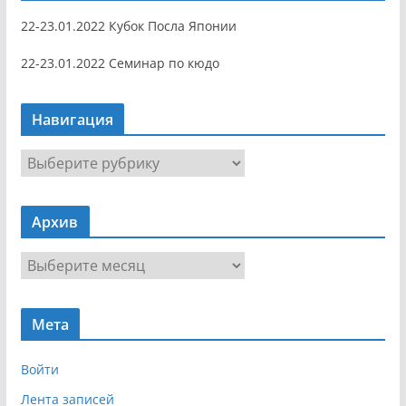
22-23.01.2022 Кубок Посла Японии
22-23.01.2022 Семинар по кюдо
Навигация
Н
а
в
Архив
и
г
А
а
р
ц
х
и
Мета
и
я
в
Войти
Лента записей