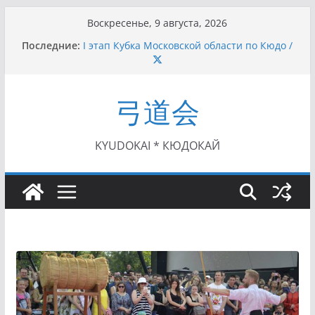
Перейти
Воскресенье, 9 августа, 2026
к
Последние:
I этап Кубка Московской области по Кюдо /
содержимому
Сейдокан II (27.06.2021)
Семинар по кюдо в Омске (22-23.05.2021)
Чемпионат Росcии, Дёмино (2-5.09.2021)
弓道会
II этап Кубка Московской области по Кюдо
/Сейдокан III (01.08.2021)
II Кубок Посла Японии в России по Кюдо,
Орёл (25.07.2021)
KYUDOKAI * КЮДОКАЙ