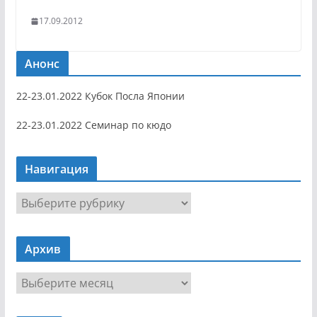
17.09.2012
Анонс
22-23.01.2022 Кубок Посла Японии
22-23.01.2022 Семинар по кюдо
Навигация
Н
а
в
Архив
и
г
А
а
р
ц
х