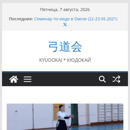
Перейти
Пятница, 7 августа, 2026
к
Последние:
Семинар по кюдо в Омске (22-23.05.2021)
содержимому
Чемпионат Росcии, Дёмино (2-5.09.2021)
II этап Кубка Московской области по Кюдо
/Сейдокан III (01.08.2021)
弓道会
II Кубок Посла Японии в России по Кюдо,
Орёл (25.07.2021)
I этап Кубка Московской области по Кюдо /
Сейдокан II (27.06.2021)
KYUDOKAI * КЮДОКАЙ