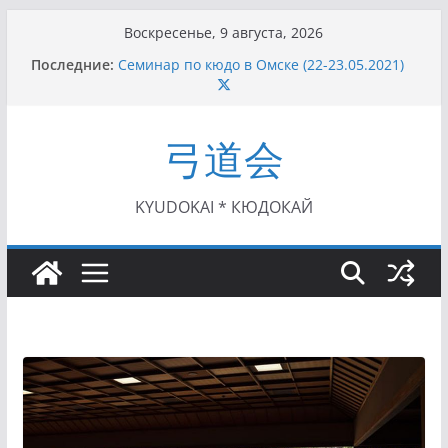
Перейти
Воскресенье, 9 августа, 2026
к
Последние:
Семинар по кюдо в Омске (22-23.05.2021)
содержимому
Чемпионат Росcии, Дёмино (2-5.09.2021)
II этап Кубка Московской области по Кюдо
/Сейдокан III (01.08.2021)
弓道会
II Кубок Посла Японии в России по Кюдо,
Орёл (25.07.2021)
I этап Кубка Московской области по Кюдо /
Сейдокан II (27.06.2021)
KYUDOKAI * КЮДОКАЙ