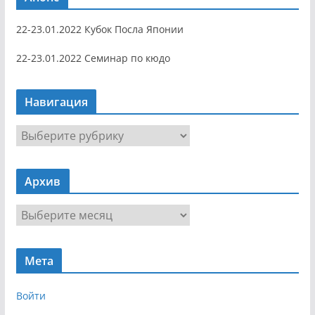
22-23.01.2022 Кубок Посла Японии
22-23.01.2022 Семинар по кюдо
Навигация
Н
а
в
Архив
и
г
А
а
р
ц
х
и
Мета
и
я
в
Войти