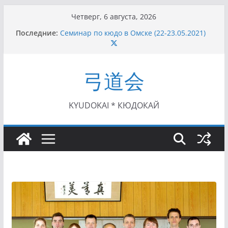
Перейти
Четверг, 6 августа, 2026
к
Последние:
Семинар по кюдо в Омске (22-23.05.2021)
содержимому
Чемпионат Росcии, Дёмино (2-5.09.2021)
II этап Кубка Московской области по Кюдо
/Сейдокан III (01.08.2021)
弓道会
II Кубок Посла Японии в России по Кюдо,
Орёл (25.07.2021)
I этап Кубка Московской области по Кюдо /
Сейдокан II (27.06.2021)
KYUDOKAI * КЮДОКАЙ