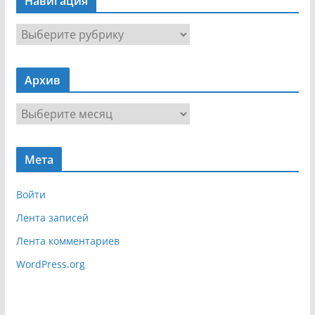
Навигация
Н
а
в
Архив
и
г
А
а
р
ц
х
и
Мета
и
я
в
Войти
Лента записей
Лента комментариев
WordPress.org