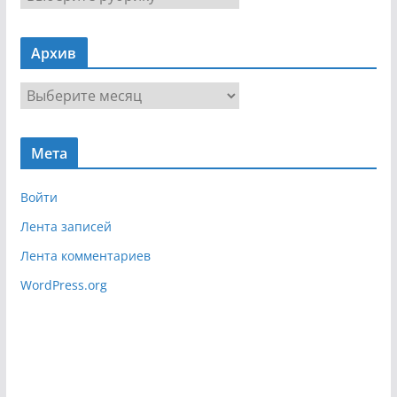
а
в
Архив
и
г
А
а
р
ц
х
и
Мета
и
я
в
Войти
Лента записей
Лента комментариев
WordPress.org