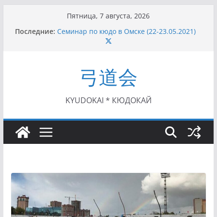
Перейти
Пятница, 7 августа, 2026
к
Последние:
Семинар по кюдо в Омске (22-23.05.2021)
содержимому
Чемпионат Росcии, Дёмино (2-5.09.2021)
II этап Кубка Московской области по Кюдо
/Сейдокан III (01.08.2021)
弓道会
II Кубок Посла Японии в России по Кюдо,
Орёл (25.07.2021)
I этап Кубка Московской области по Кюдо /
Сейдокан II (27.06.2021)
KYUDOKAI * КЮДОКАЙ