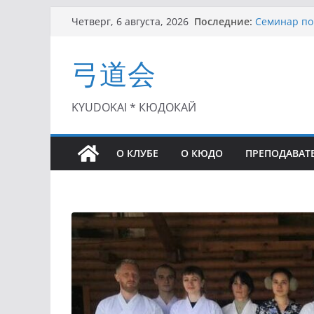
Перейти
Последние:
Семинар по 
Четверг, 6 августа, 2026
к
Чемпионат Р
II этап Куб
содержимому
弓道会
(01.08.2021)
II Кубок По
(25.07.2021)
I этап Кубк
KYUDOKAI * КЮДОКАЙ
(27.06.2021)
О КЛУБЕ
О КЮДО
ПРЕПОДАВАТ