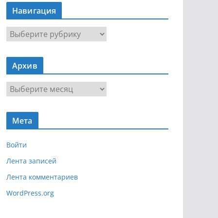
Навигация
Н
а
в
Архив
и
г
А
а
р
ц
х
и
Мета
и
я
в
Войти
Лента записей
Лента комментариев
WordPress.org