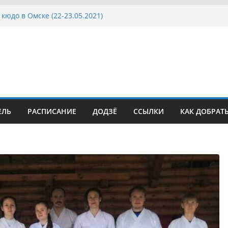
кюдо в Омске (22-23.05.2021)
осcии, Дёмино (2-5.09.2021)
ка Московской области по Кюдо /Сейдокан III
сла Японии в России по Кюдо, Орёл
а Московской области по Кюдо /Сейдокан II
ЕЛЬ
РАСПИСАНИЕ
ДОДЗЁ
ССЫЛКИ
КАК ДОБРАТ